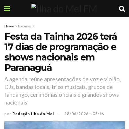
Home
Paranaguá
Festa da Tainha 2026 terá
17 dias de programação e
shows nacionais em
Paranaguá
A agenda reúne apresentações de voz e violão,
DJs, bandas locais, trios musicais, grupos de
fandango, cerimônias oficiais e grandes shows
nacionais
por
Redação Ilha do Mel
18/06/2026 - 08:16