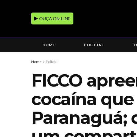
OUÇA ON-LINE
HOME
POLICIAL
T
Home
Policial
FICCO apree
cocaína que
Paranaguá; 
um compart