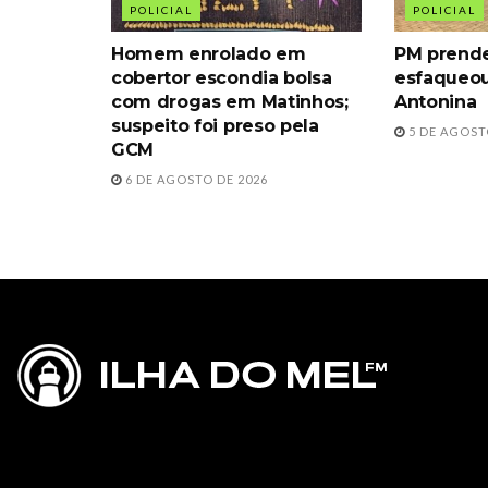
POLICIAL
POLICIAL
Homem enrolado em
PM prende
cobertor escondia bolsa
esfaqueou
com drogas em Matinhos;
Antonina
suspeito foi preso pela
5 DE AGOST
GCM
6 DE AGOSTO DE 2026