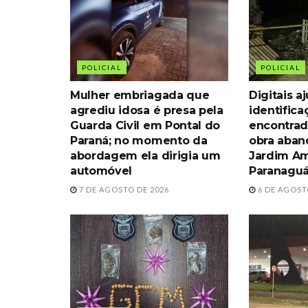
POLICIAL
POLICIAL
Mulher embriagada que
Digitais 
agrediu idosa é presa pela
identific
Guarda Civil em Pontal do
encontrad
Paraná; no momento da
obra aba
abordagem ela dirigia um
Jardim Am
automóvel
Paranagu
7 DE AGOSTO DE 2026
6 DE AGOST