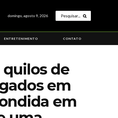
domingo, agosto 9, 2026
ENTRETENIMENTO
CONTATO
quilos de
egados em
condida em
de uma