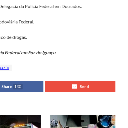
 Delegacia da Polícia Federal em Dourados.
odoviária Federal.
ico de drogas.
ia Federal em Foz do Iguaçu
Radio
Share
130
Send