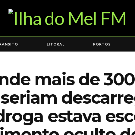
RANSITO
LITORAL
PORTOS
nde mais de 300 
 seriam descarr
droga estava es
imento oculto 