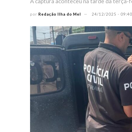
A captura aconteceu na tarde da terça-f
por
Redação Ilha do Mel
24/12/2025 - 09:4