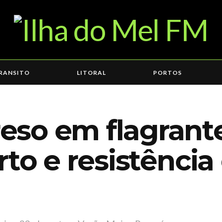
RANSITO
LITORAL
PORTOS
so em flagrante
rto e resistênci