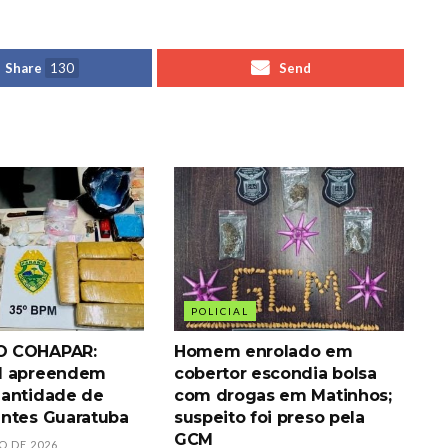
Share
130
Send
POLICIAL
 COHAPAR:
Homem enrolado em
M apreendem
cobertor escondia bolsa
antidade de
com drogas em Matinhos;
ntes Guaratuba
suspeito foi preso pela
GCM
O DE 2026