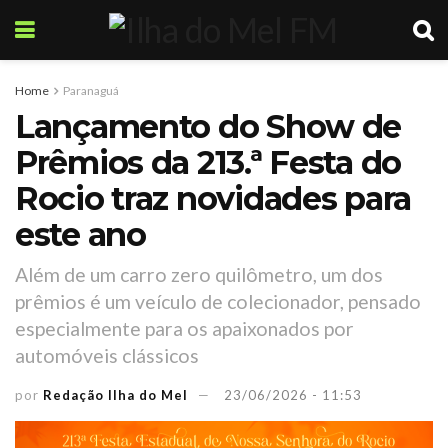
Home
Paranaguá
Lançamento do Show de
Prêmios da 213.ª Festa do
Rocio traz novidades para
este ano
Além de um carro zero quilômetro, um dos
prêmios é um veículo de colecionador, pensado
especialmente para os apaixonados por
automóveis clássicos
por
Redação Ilha do Mel
23/06/2026 - 11:53