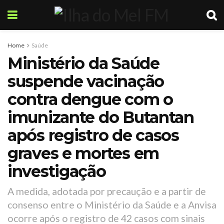
Home
Saúde
Ministério da Saúde
suspende vacinação
contra dengue com o
imunizante do Butantan
após registro de casos
graves e mortes em
investigação
A medida, adotada por precaução e a partir de
consenso entre o Ministério da Saúde e a Anvisa
ocorre após o registro de 42 casos com sinais