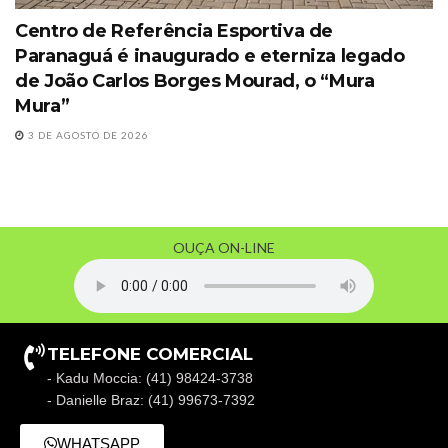
Centro de Referência Esportiva de
Paranaguá é inaugurado e eterniza legado
de João Carlos Borges Mourad, o “Mura
Mura”
3 DE AGOSTO DE 2026
OUÇA ON-LINE
TELEFONE COMERCIAL
- Kadu Moccia: (41) 98424-3738
- Danielle Braz: (41) 99673-7392
WHATSAPP