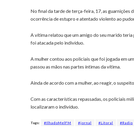
No final da tarde de terça-feira, 17, as guarnições
ocorrência de estupro e atentado violento ao pudo
A vítima relatou que um amigo do seu marido teria p
foi atacada pelo indivíduo.
A mulher contou aos policiais que foi jogada em 
passou as mãos nas partes íntimas da vítima.
Ainda de acordo com a mulher, ao reagir, o suspeito
Com as características repassadas, os policiais mi
localizaram o indivíduo.
Tags:
#IlhadoMelFM
#jornal
#Litoral
#Radio