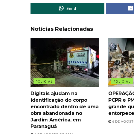
Send
Notícias Relacionadas
POLICIAL
POLICIAL
Digitais ajudam na
OPERAÇÃO
identificação do corpo
PCPR e P
encontrado dentro de uma
grande qu
obra abandonada no
entorpece
Jardim América, em
6 DE AGOST
Paranaguá