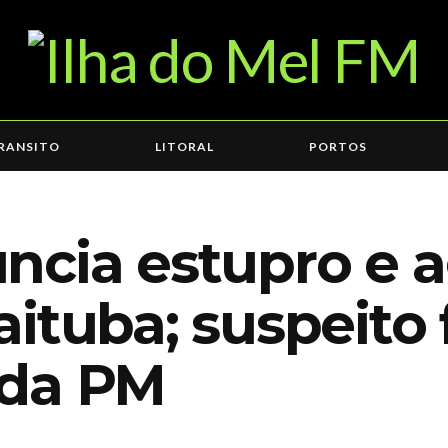
RANSITO
LITORAL
PORTOS
ncia estupro e 
ituba; suspeito
 da PM