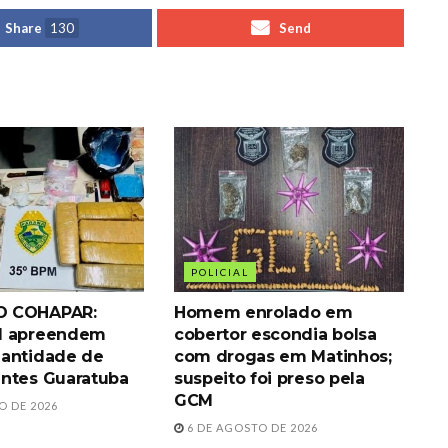
Share
130
Send
POLICIAL
 COHAPAR:
Homem enrolado em
M apreendem
cobertor escondia bolsa
antidade de
com drogas em Matinhos;
ntes Guaratuba
suspeito foi preso pela
GCM
O DE 2026
6 DE AGOSTO DE 2026