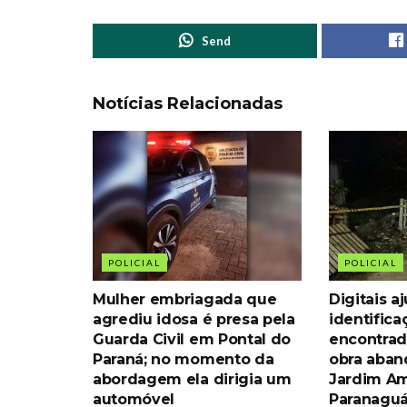
Send
Notícias Relacionadas
POLICIAL
POLICIAL
Mulher embriagada que
Digitais 
agrediu idosa é presa pela
identific
Guarda Civil em Pontal do
encontrad
Paraná; no momento da
obra aba
abordagem ela dirigia um
Jardim Am
automóvel
Paranagu