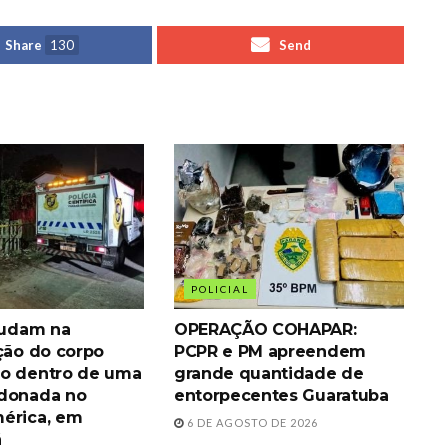
Share
130
Send
POLICIAL
ajudam na
OPERAÇÃO COHAPAR:
ação do corpo
PCPR e PM apreendem
o dentro de uma
grande quantidade de
ndonada no
entorpecentes Guaratuba
érica, em
6 DE AGOSTO DE 2026
á