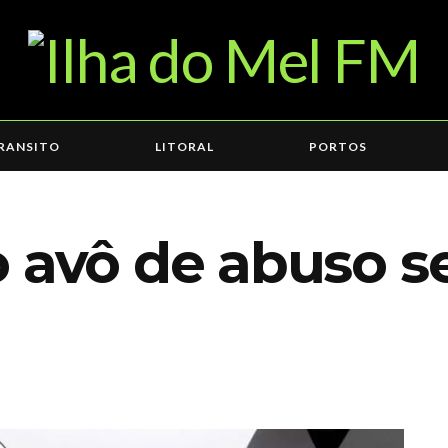
RANSITO
LITORAL
PORTOS
o avô de abuso s
8