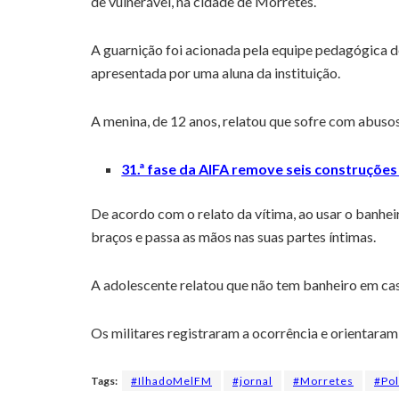
de vulnerável, na cidade de Morretes.
A guarnição foi acionada pela equipe pedagógica d
apresentada por uma aluna da instituição.
A menina, de 12 anos, relatou que sofre com abuso
31.ª fase da AIFA remove seis construçõe
De acordo com o relato da vítima, ao usar o banheir
braços e passa as mãos nas suas partes íntimas.
A adolescente relatou que não tem banheiro em casa
Os militares registraram a ocorrência e orientara
Tags:
#IlhadoMelFM
#jornal
#Morretes
#Pol