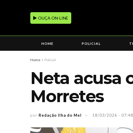
OUÇA ON-LINE
HOME
POLICIAL
T
Home
Policial
Neta acusa 
Morretes
por
Redação Ilha do Mel
18/03/2026 - 07:4