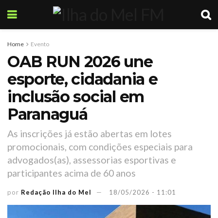
Home
Evento
OAB RUN 2026 une
esporte, cidadania e
inclusão social em
Paranaguá
As inscrições já estão abertas em lotes
promocionais, com condições especiais para
advogados(as), assessorias esportivas e
participantes acima de 60 anos
por
Redação Ilha do Mel
18/05/2026 - 11:01