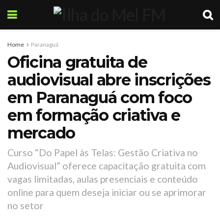
Home
Paranaguá
Oficina gratuita de
audiovisual abre inscrições
em Paranaguá com foco
em formação criativa e
mercado
Curso “Do Papel às Telas: Gestão Criativa no
Audiovisual” oferece capacitação gratuita com
vagas limitadas, aulas presenciais e conteúdo
online para quem deseja iniciar ou se aprimorar
no setor