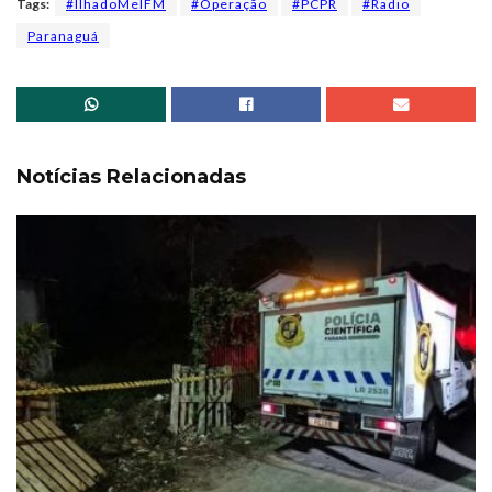
Tags:
#IlhadoMelFM
#Operação
#PCPR
#Radio
Paranaguá
Notícias Relacionadas