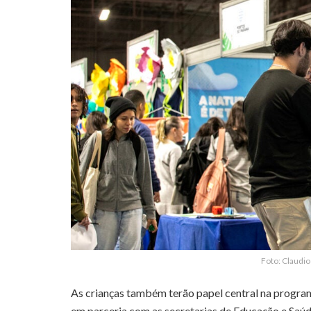
Foto: Claudi
As crianças também terão papel central na progr
em parceria com as secretarias de Educação e Saúd