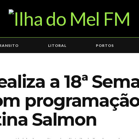
RANSITO
LITORAL
PORTOS
ealiza a 18ª Sem
m programação 
tina Salmon