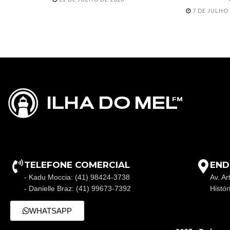
7 DE JULHO 
TELEFONE COMERCIAL
END
- Kadu Moccia: (41) 98424-3738
Av. Ar
- Danielle Braz: (41) 99673-7392
Histó
WHATSAPP