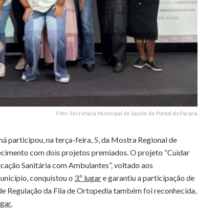
Foto: Secretaria Municipal de Saúde de Pontal do Paraná
á participou, na terça-feira, 5, da Mostra Regional de
ecimento com dois projetos premiados. O projeto “Cuidar
ação Sanitária com Ambulantes”, voltado aos
unicípio, conquistou o
3.º lugar
e garantiu a participação de
 de Regulação da Fila de Ortopedia também foi reconhecida,
ugar.