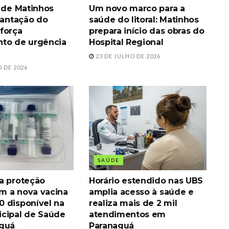
a de Matinhos
Um novo marco para a
lantação do
saúde do litoral: Matinhos
força
prepara início das obras do
to de urgência
Hospital Regional
23 DE JULHO DE 2026
 DE 2026
SAÚDE
a proteção
Horário estendido nas UBS
om a nova vacina
amplia acesso à saúde e
 disponível na
realiza mais de 2 mil
cipal de Saúde
atendimentos em
aguá
Paranaguá