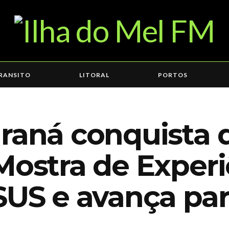
RANSITO
LITORAL
PORTOS
araná conquista
Mostra de Experi
SUS e avança par