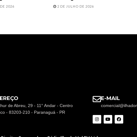
DE 2026
2 DE JULHO DE 2026
EREÇO
E-MAIL
thur de Abreu, 29 - 11° Andar - Centro
comercial@ilhado
rico - 83203-210 - Paranaguá - PR