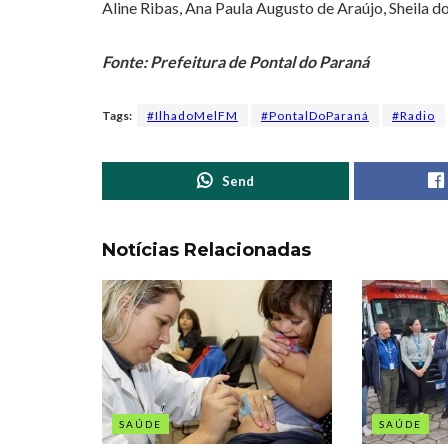
Aline Ribas, Ana Paula Augusto de Araújo, Sheila 
Fonte: Prefeitura de Pontal do Paraná
Tags:
#IlhadoMelFM
#PontalDoParaná
#Radio
Send
Notícias Relacionadas
SAÚDE
SAÚDE