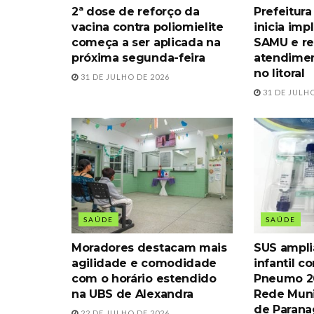
2ª dose de reforço da
Prefeitur
vacina contra poliomielite
inicia imp
começa a ser aplicada na
SAMU e re
próxima segunda-feira
atendimen
no litoral
31 DE JULHO DE 2026
31 DE JULHO
SAÚDE
SAÚDE
Moradores destacam mais
SUS ampli
agilidade e comodidade
infantil c
com o horário estendido
Pneumo 20
na UBS de Alexandra
Rede Muni
de Paran
22 DE JULHO DE 2026