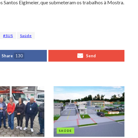
dos Santos Eiglmeier, que submeteram os trabalhos à Mostra.
#SUS
Saúde
Share
130
Send
SAÚDE