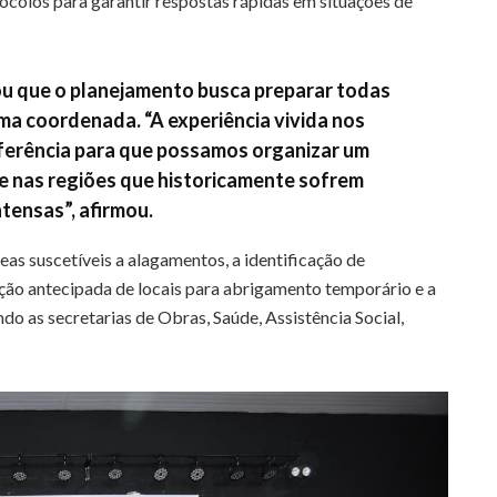
ocolos para garantir respostas rápidas em situações de
u que o planejamento busca preparar todas
ma coordenada. “A experiência vivida nos
ferência para que possamos organizar um
te nas regiões que historicamente sofrem
tensas”, afirmou.
as suscetíveis a alagamentos, a identificação de
ição antecipada de locais para abrigamento temporário e a
o as secretarias de Obras, Saúde, Assistência Social,