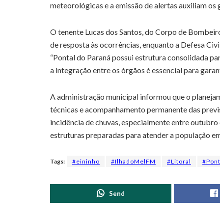
meteorológicas e a emissão de alertas auxiliam os
O tenente Lucas dos Santos, do Corpo de Bombeiro
de resposta às ocorrências, enquanto a Defesa Civi
“Pontal do Paraná possui estrutura consolidada p
a integração entre os órgãos é essencial para garant
A administração municipal informou que o planeja
técnicas e acompanhamento permanente das previsõ
incidência de chuvas, especialmente entre outubro
estruturas preparadas para atender a população e
Tags:
#eininho
#IlhadoMelFM
#Litoral
#Pont
Send