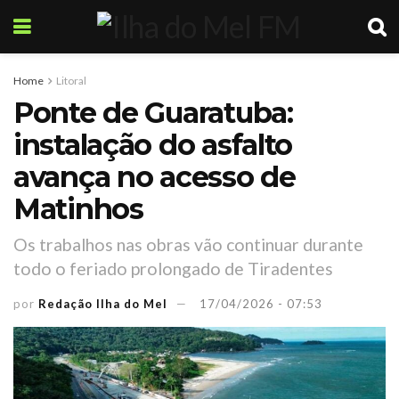
Home
Litoral
Ponte de Guaratuba:
instalação do asfalto
avança no acesso de
Matinhos
Os trabalhos nas obras vão continuar durante
todo o feriado prolongado de Tiradentes
por
Redação Ilha do Mel
17/04/2026 - 07:53