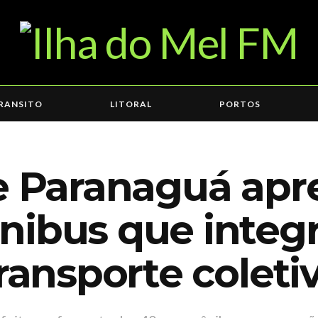
RANSITO
LITORAL
PORTOS
de Paranaguá apr
nibus que integ
transporte coleti