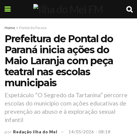
Home
Pontal do Paraná
Prefeitura de Pontal do
Paraná inicia ações do
Maio Laranja com peça
teatral nas escolas
municipais
Espetáculo “O Segredo da Tartanina” percorre
escolas do município com ações educativas de
prevenção ao abuso e à exploração sexual
infantil
por
Redação Ilha do Mel
14/05/2026 - 08:18