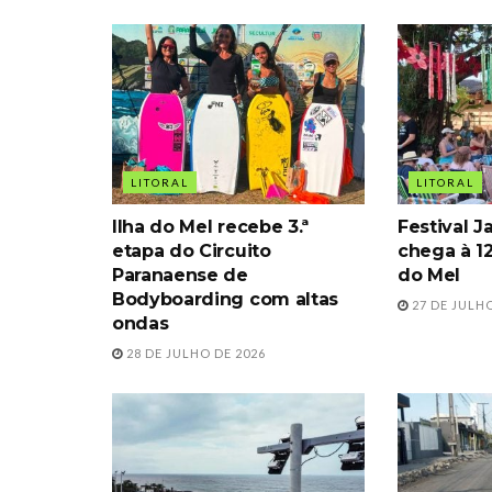
LITORAL
LITORAL
Ilha do Mel recebe 3.ª
Festival J
etapa do Circuito
chega à 12
Paranaense de
do Mel
Bodyboarding com altas
27 DE JULHO
ondas
28 DE JULHO DE 2026