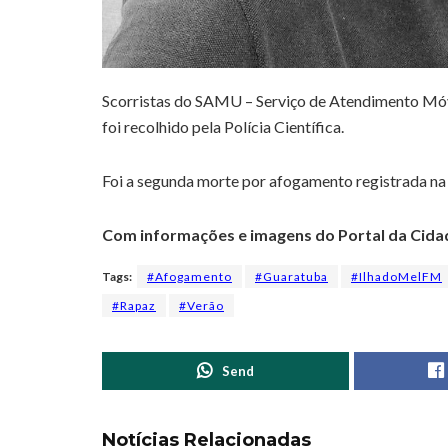
Scorristas do SAMU – Serviço de Atendimento Móv
foi recolhido pela Polícia Científica.
Foi a segunda morte por afogamento registrada n
Com informações e imagens do Portal da Cid
Tags:
#Afogamento
#Guaratuba
#IlhadoMelFM
#Rapaz
#Verão
Send
Notícias Relacionadas