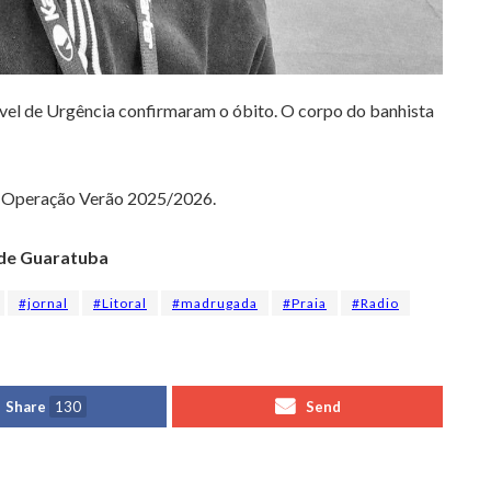
el de Urgência confirmaram o óbito.
O corpo do banhista
a Operação Verão 2025/2026.
ade Guaratuba
#jornal
#Litoral
#madrugada
#Praia
#Radio
Share
130
Send