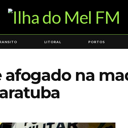
RANSITO
LITORAL
PORTOS
 afogado na ma
aratuba
7