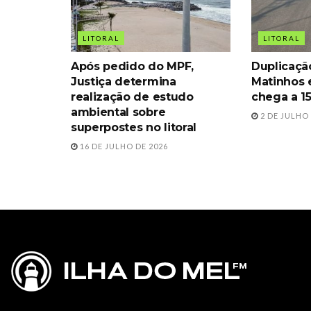
LITORAL
LITORAL
Após pedido do MPF,
Duplicaçã
Justiça determina
Matinhos e
realização de estudo
chega a 1
ambiental sobre
2 DE JULHO 
superpostes no litoral
16 DE JULHO DE 2026