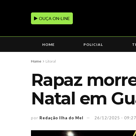
OUÇA ON-LINE
HOME
POLICIAL
T
Home
Litoral
Rapaz morre
Natal em Gu
por
Redação Ilha do Mel
26/12/2025 - 09:2