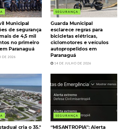
ÇA
SEGURANÇA
il Municipal
Guarda Municipal
ões de segurança
esclarece regras para
 mais de 4,5 mil
bicicletas elétricas,
tos no primeiro
ciclomotores e veículos
 em Paranaguá
autopropelidos em
Paranaguá
 DE 2026
14 DE JULHO DE 2026
ÇA
SEGURANÇA
tadual cria o 35.º
“MISANTROPIA”: Alerta