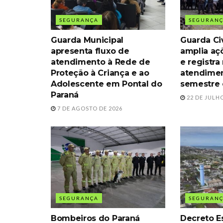
SEGURANÇA
SEGURAN
Guarda Municipal
Guarda Civ
apresenta fluxo de
amplia aç
atendimento à Rede de
e registra
Proteção à Criança e ao
atendimen
Adolescente em Pontal do
semestre
Paraná
22 DE JULHO
7 DE AGOSTO DE 2026
SEGURANÇA
SEGURAN
Bombeiros do Paraná
Decreto Es