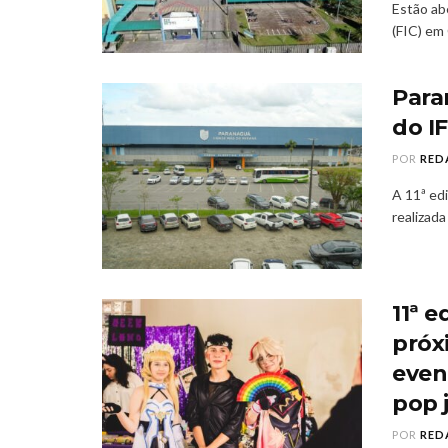
Estão ab
(FIC) em 
Para
do I
POR
RED
A 11ª ed
realizada
11ª 
próx
even
pop 
POR
RED