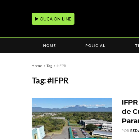
OUÇA ON-LINE
HOME
POLICIAL
T
Home
Tag
#IFPR
Tag:
#IFPR
IFPR
de C
Para
POR
RED