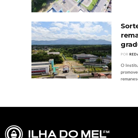
Sort
rema
grad
POR
RED
O Instit
promoven
remanesc