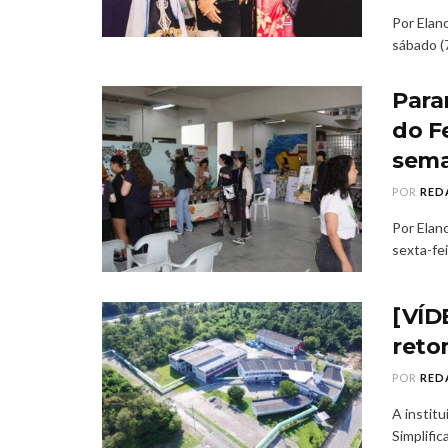
Por Elan
sábado (7
Para
do Fe
sem
POR
RED
Por Elan
sexta-fei
[VÍD
reto
POR
RED
A instit
Simplific