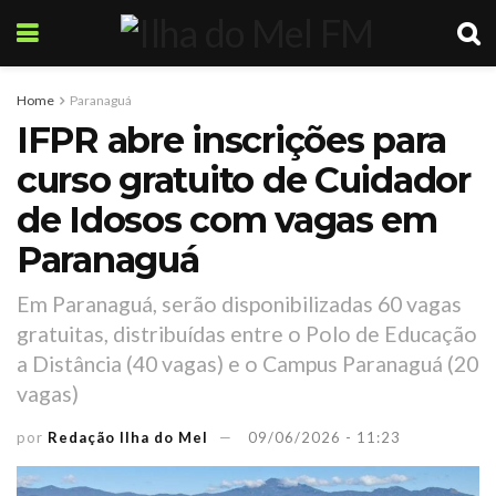
Home
Paranaguá
IFPR abre inscrições para
curso gratuito de Cuidador
de Idosos com vagas em
Paranaguá
Em Paranaguá, serão disponibilizadas 60 vagas
gratuitas, distribuídas entre o Polo de Educação
a Distância (40 vagas) e o Campus Paranaguá (20
vagas)
por
Redação Ilha do Mel
09/06/2026 - 11:23