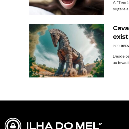
A "Teori
sugere a 
Cava
exis
POR
RED
Desde os
ao invadi