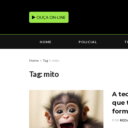
OUÇA ON-LINE
HOME
POLICIAL
T
Home
Tag
mito
Tag:
mito
A te
que 
form
POR
RED