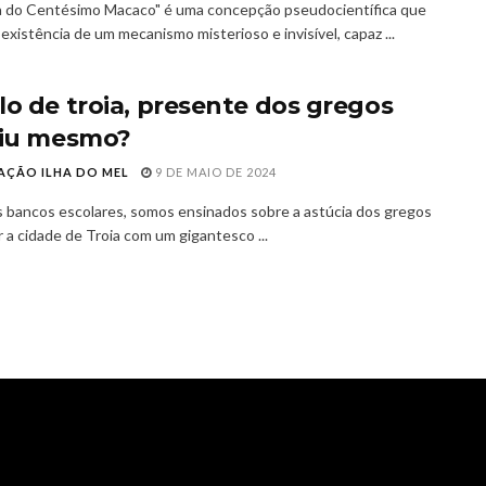
a do Centésimo Macaco" é uma concepção pseudocientífica que
existência de um mecanismo misterioso e invisível, capaz ...
lo de troia, presente dos gregos
tiu mesmo?
AÇÃO ILHA DO MEL
9 DE MAIO DE 2024
 bancos escolares, somos ensinados sobre a astúcia dos gregos
r a cidade de Troia com um gigantesco ...