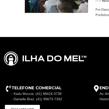
POR
RED
Por Elan
Prefeitur
TELEFONE COMERCIAL
END
- Kadu Moccia: (41) 98424-3738
Av. Ar
- Danielle Braz: (41) 99673-7392
Histó