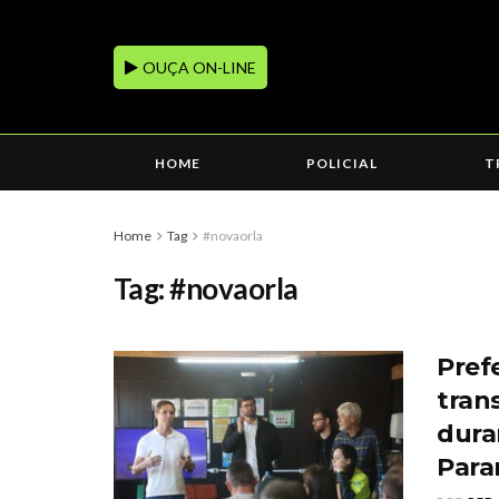
OUÇA ON-LINE
HOME
POLICIAL
T
Home
Tag
#novaorla
Tag:
#novaorla
Pref
tran
dura
Para