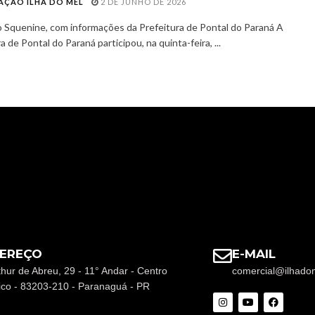
AÇÃO ILHA DO MEL
2 DE JUNHO DE 2026
o Squenine, com informações da Prefeitura de Pontal do Paraná A
a de Pontal do Paraná participou, na quinta-feira, ...
EREÇO
E-MAIL
thur de Abreu, 29 - 11° Andar - Centro
comercial@ilhado
rico - 83203-210 - Paranaguá - PR