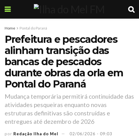
Home
Pontal do Paraná
Prefeitura e pescadores
alinham transição das
bancas de pescados
durante obras da orla em
Pontal do Paraná
Mudança temporária permitirá continuidade das
atividades pesqueiras enquanto novas
estruturas definitivas são construídas e
entregues até dezembro de 2026
por
Redação Ilha do Mel
02/06/2026 - 09:03