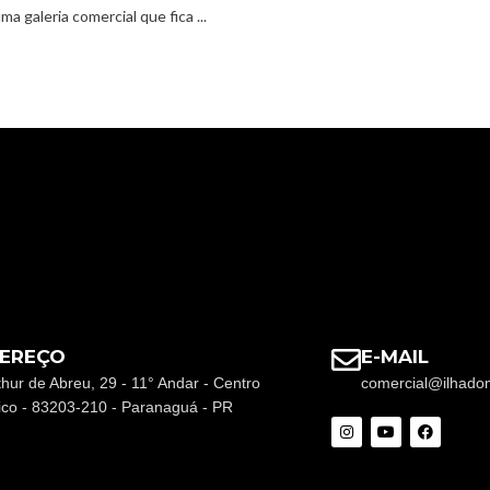
ma galeria comercial que fica ...
EREÇO
E-MAIL
thur de Abreu, 29 - 11° Andar - Centro
comercial@ilhado
rico - 83203-210 - Paranaguá - PR