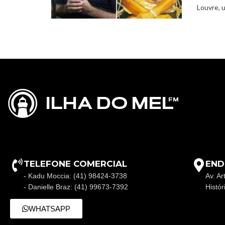
Louvre, u
TELEFONE COMERCIAL
END
- Kadu Moccia: (41) 98424-3738
Av. Ar
- Danielle Braz: (41) 99673-7392
Histó
WHATSAPP