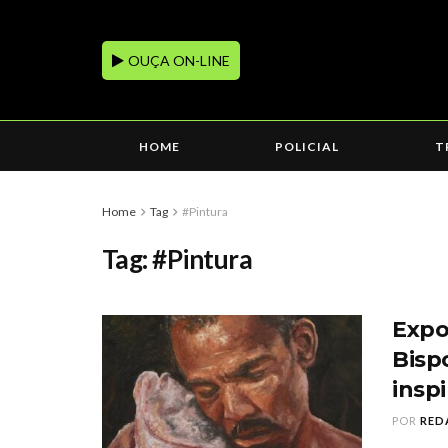
OUÇA ON-LINE
HOME
POLICIAL
T
Home
Tag
#Pintura
Tag:
#Pintura
Expo
Bisp
inspi
POR
RED