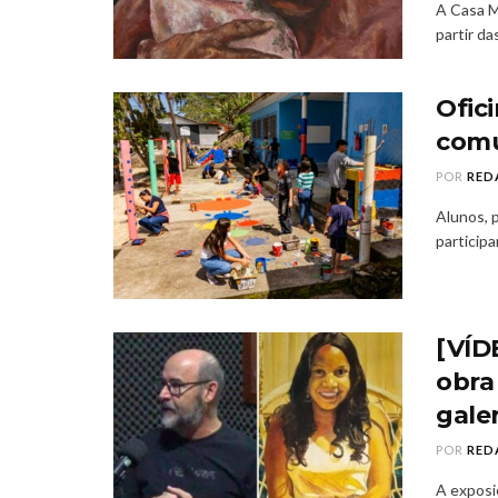
A Casa M
partir da
Ofici
comu
POR
RED
Alunos, 
participa
[VÍD
obra
gale
POR
RED
A exposi