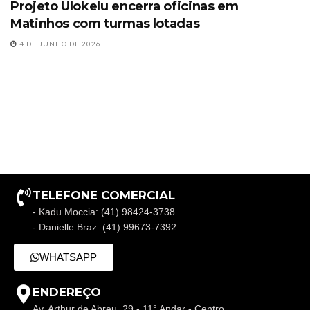
Projeto Ulokelu encerra oficinas em
Matinhos com turmas lotadas
4 DE JUNHO DE 2026
TELEFONE COMERCIAL
- Kadu Moccia: (41) 98424-3738
- Danielle Braz: (41) 99673-7392
WHATSAPP
ENDEREÇO
Av. Arthur de Abreu, 29 - 11° Andar - Centro