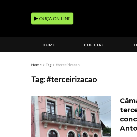
OUÇA ON-LINE
HOME
POLICIAL
T
Home
Tag
#terceirizacao
Tag:
#terceirizacao
Câma
terc
conc
Anto