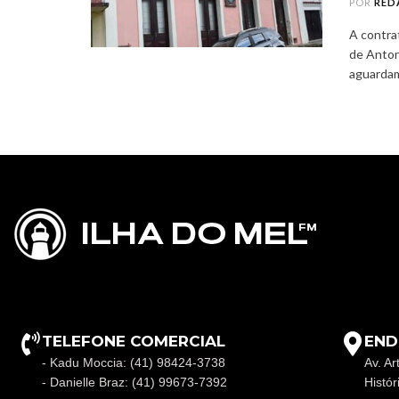
POR
RED
A contra
de Anton
aguardam 
TELEFONE COMERCIAL
END
- Kadu Moccia: (41) 98424-3738
Av. Ar
- Danielle Braz: (41) 99673-7392
Histó