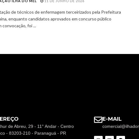
AÇÃO ILHA DO MEL
11 DE JUNHO DE 2026
tação de técnicos de enfermagem terceirizados pela Prefeitura
ina, enquanto candidatos aprovados em concurso público
convocação, foi ...
EREÇO
E-MAIL
thur de Abreu, 29 - 11° Andar - Centro
comercial@ilhado
rico - 83203-210 - Paranaguá - PR