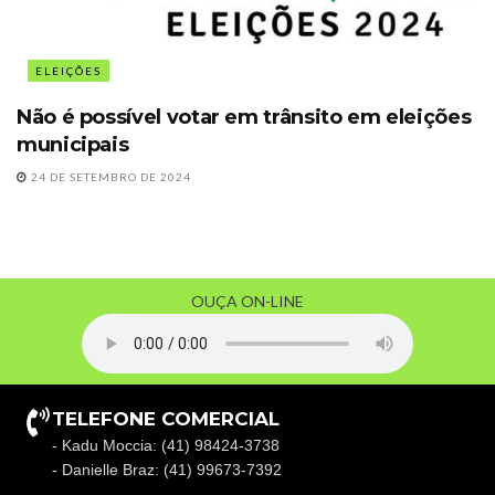
ELEIÇÕES
Não é possível votar em trânsito em eleições
municipais
24 DE SETEMBRO DE 2024
OUÇA ON-LINE
TELEFONE COMERCIAL
- Kadu Moccia: (41) 98424-3738
- Danielle Braz: (41) 99673-7392