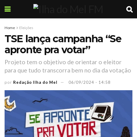
Home
Eleições
TSE lança campanha “Se
apronte pra votar”
Projeto tem o objetivo de orientar o eleitor
para que tudo transcorra bem no dia da votação
por
Redação Ilha do Mel
06/09/2024 - 14:58