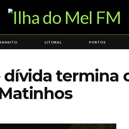
RANSITO
LITORAL
PORTOS
 dívida termin
 Matinhos
3