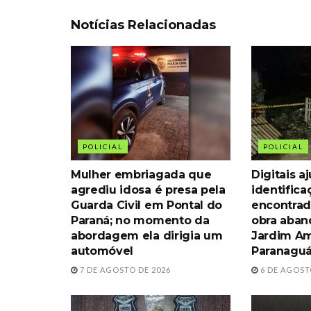
Notícias Relacionadas
POLICIAL
POLICIAL
Mulher embriagada que
Digitais 
agrediu idosa é presa pela
identific
Guarda Civil em Pontal do
encontrad
Paraná; no momento da
obra aba
abordagem ela dirigia um
Jardim Am
automóvel
Paranagu
7 DE AGOSTO DE 2026
6 DE AGOST