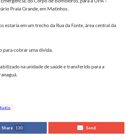
 Emergência, do Corpo de Bombeiros, para a UPA –
eário Praia Grande, em Matinhos.
os estaria em um trecho da Rua da Fonte, área central da
uo para cobrar uma dívida.
abilizado na unidade de saúde e transferido para a
ranaguá.
Radio
Share
130
Send