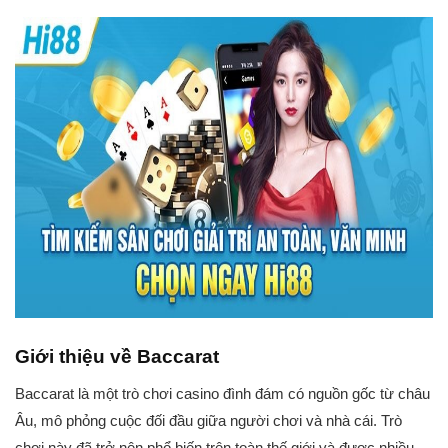
Giới thiệu về Baccarat
Baccarat là một trò chơi casino đình đám có nguồn gốc từ châu
Âu, mô phỏng cuộc đối đầu giữa người chơi và nhà cái. Trò