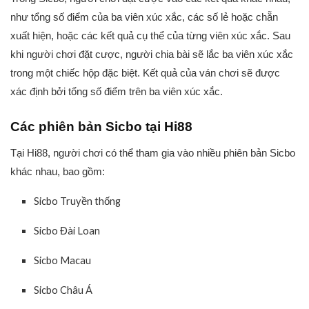
như tổng số điểm của ba viên xúc xắc, các số lẻ hoặc chẵn
xuất hiện, hoặc các kết quả cụ thể của từng viên xúc xắc. Sau
khi người chơi đặt cược, người chia bài sẽ lắc ba viên xúc xắc
trong một chiếc hộp đặc biệt. Kết quả của ván chơi sẽ được
xác định bởi tổng số điểm trên ba viên xúc xắc.
Các phiên bản Sicbo tại Hi88
Tại Hi88, người chơi có thể tham gia vào nhiều phiên bản Sicbo
khác nhau, bao gồm:
Sicbo Truyền thống
Sicbo Đài Loan
Sicbo Macau
Sicbo Châu Á