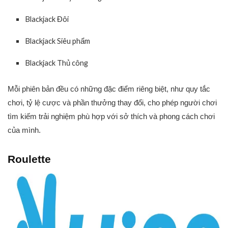
Blackjack Đôi
Blackjack Siêu phẩm
Blackjack Thủ công
Mỗi phiên bản đều có những đặc điểm riêng biệt, như quy tắc
chơi, tỷ lệ cược và phần thưởng thay đổi, cho phép người chơi
tìm kiếm trải nghiệm phù hợp với sở thích và phong cách chơi
của mình.
Roulette