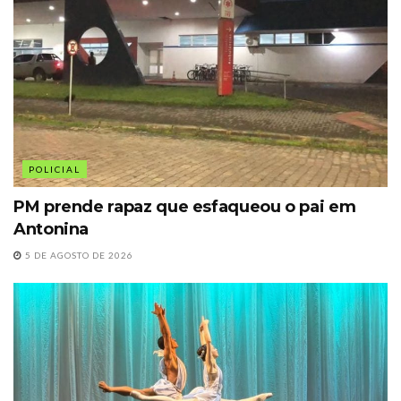
POLICIAL
PM prende rapaz que esfaqueou o pai em
Antonina
5 DE AGOSTO DE 2026