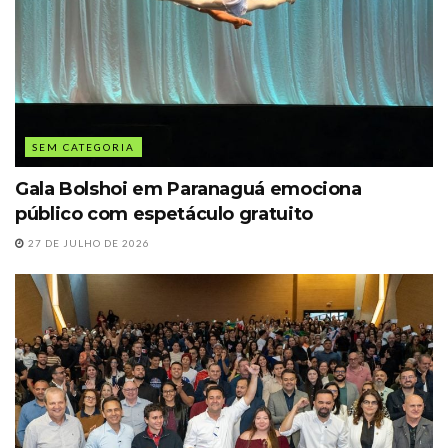
SEM CATEGORIA
Gala Bolshoi em Paranaguá emociona
público com espetáculo gratuito
27 DE JULHO DE 2026