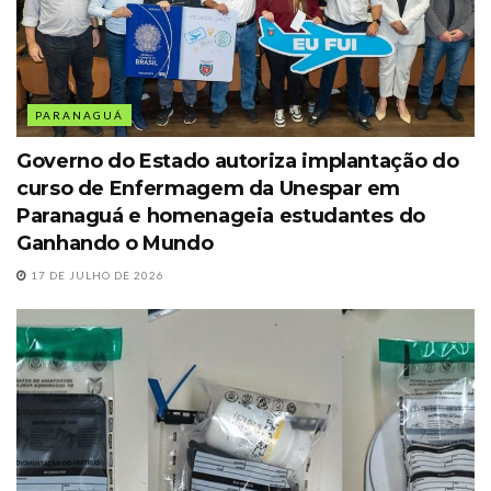
PARANAGUÁ
Governo do Estado autoriza implantação do
curso de Enfermagem da Unespar em
Paranaguá e homenageia estudantes do
Ganhando o Mundo
17 DE JULHO DE 2026