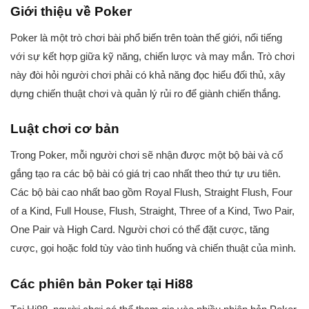
Giới thiệu về Poker
Poker là một trò chơi bài phổ biến trên toàn thế giới, nổi tiếng
với sự kết hợp giữa kỹ năng, chiến lược và may mắn. Trò chơi
này đòi hỏi người chơi phải có khả năng đọc hiểu đối thủ, xây
dựng chiến thuật chơi và quản lý rủi ro để giành chiến thắng.
Luật chơi cơ bản
Trong Poker, mỗi người chơi sẽ nhận được một bộ bài và cố
gắng tạo ra các bộ bài có giá trị cao nhất theo thứ tự ưu tiên.
Các bộ bài cao nhất bao gồm Royal Flush, Straight Flush, Four
of a Kind, Full House, Flush, Straight, Three of a Kind, Two Pair,
One Pair và High Card. Người chơi có thể đặt cược, tăng
cược, gọi hoặc fold tùy vào tình huống và chiến thuật của mình.
Các phiên bản Poker tại Hi88