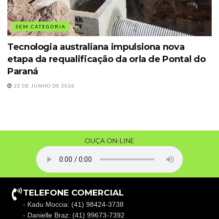
SEM CATEGORIA
Tecnologia australiana impulsiona nova
etapa da requalificação da orla de Pontal do
Paraná
22 DE JUNHO DE 2026
OUÇA ON-LINE
TELEFONE COMERCIAL
- Kadu Moccia: (41) 98424-3738
- Danielle Braz: (41) 99673-7392