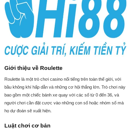
Giới thiệu về Roulette
Roulette là một trò chơi casino nổi tiếng trên toàn thế giới, với
bầu không khí hấp dẫn và những cơ hội thắng lớn. Trò chơi này
bao gồm một chiếc bánh xe quay với các số từ 0 đến 36, và
người chơi cần đặt cược vào những con số hoặc nhóm số mà
họ dự đoán sẽ xuất hiện.
Luật chơi cơ bản