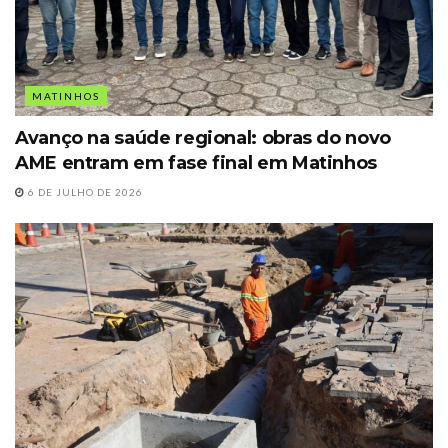
MATINHOS
Avanço na saúde regional: obras do novo
AME entram em fase final em Matinhos
6 DE JULHO DE 2026