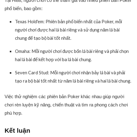
Tại Hi88, người chơi có thể tham gia vào nhiều phiên bản Poker
phổ biến, bao gồm:
Texas Hold'em: Phiên bản phổ biến nhất của Poker, mỗi
người chơi được hai lá bài riêng và sử dụng năm lá bài
chung để tạo bộ bài tốt nhất.
Omaha: Mỗi người chơi được bốn lá bài riêng và phải chọn
hai lá bài để kết hợp với ba lá bài chung.
Seven Card Stud: Mỗi người chơi nhận bảy lá bài và phải
tạo ra bộ bài tốt nhất từ năm lá bài riêng và hai lá bài chung.
Việc thử nghiệm các phiên bản Poker khác nhau giúp người
chơi rèn luyện kỹ năng, chiến thuật và tìm ra phong cách chơi
phù hợp.
Kết luận