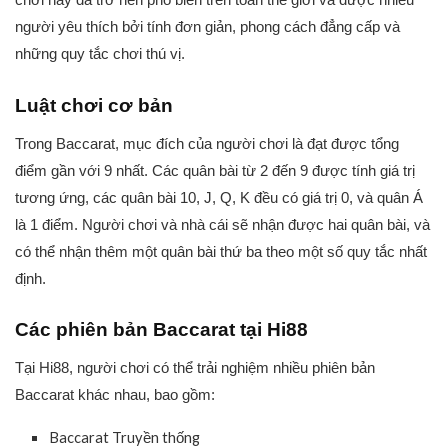
chơi này đã trở nên phổ biến trên toàn thế giới và được nhiều
người yêu thích bởi tính đơn giản, phong cách đẳng cấp và
những quy tắc chơi thú vị.
Luật chơi cơ bản
Trong Baccarat, mục đích của người chơi là đạt được tổng
điểm gần với 9 nhất. Các quân bài từ 2 đến 9 được tính giá trị
tương ứng, các quân bài 10, J, Q, K đều có giá trị 0, và quân Á
là 1 điểm. Người chơi và nhà cái sẽ nhận được hai quân bài, và
có thể nhận thêm một quân bài thứ ba theo một số quy tắc nhất
định.
Các phiên bản Baccarat tại Hi88
Tại Hi88, người chơi có thể trải nghiệm nhiều phiên bản
Baccarat khác nhau, bao gồm:
Baccarat Truyền thống