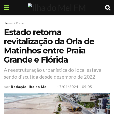
Home
Praias
Estado retoma
revitalização da Orla de
Matinhos entre Praia
Grande e Flórida
A reestruturação urbanística do local estava
sendo discutida desde dezembro de 2022
por
Redação Ilha do Mel
17/04/2024 - 09:05