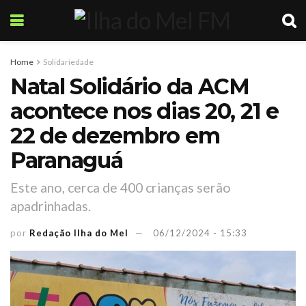
Home
Solidariedade
Natal Solidário da ACM
acontece nos dias 20, 21 e
22 de dezembro em
Paranaguá
Este ano, cerca de 400 crianças serão
apadrinhadas.
por
Redação Ilha do Mel
06/12/2024 - 15:33