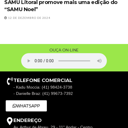
SAMU Litoral promove mais uma edição do
“SAMU Noel”
12 DE DEZEMBRO DE 2024
OUÇA ON-LINE
TELEFONE COMERCIAL
- Kadu Moccia: (41) 98424-3738
- Danielle Braz: (41) 99673-7392
WHATSAPP
ENDEREÇO
Av. Arthur de Abreu, 29 - 11° Andar - Centro