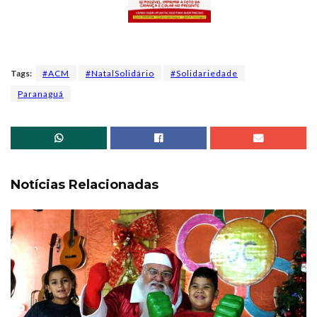
Tags:
#ACM
#NatalSolidário
#Solidariedade
Paranaguá
Notícias Relacionadas