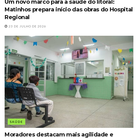
Um novo marco para a saúde do litoral:
Matinhos prepara início das obras do Hospital
Regional
23 DE JULHO DE 2026
SAÚDE
Moradores destacam mais agilidade e