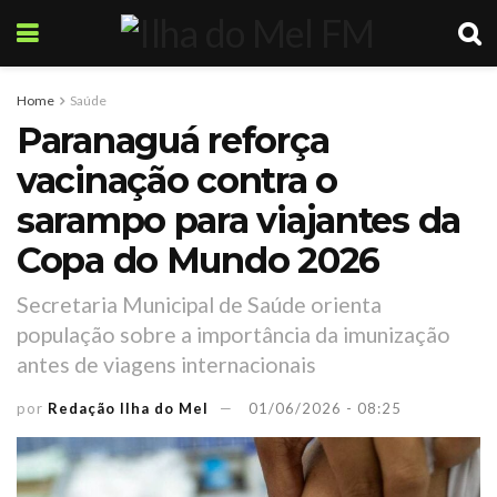
Home
Saúde
Paranaguá reforça
vacinação contra o
sarampo para viajantes da
Copa do Mundo 2026
Secretaria Municipal de Saúde orienta
população sobre a importância da imunização
antes de viagens internacionais
por
Redação Ilha do Mel
01/06/2026 - 08:25