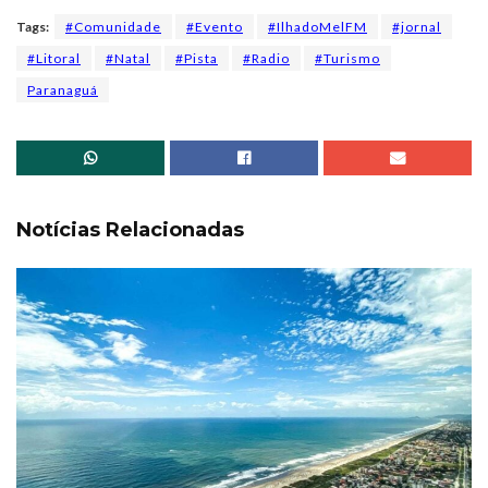
Tags:
#Comunidade
#Evento
#IlhadoMelFM
#jornal
#Litoral
#Natal
#Pista
#Radio
#Turismo
Paranaguá
Notícias Relacionadas