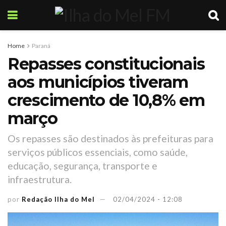
Home
Paraná
Repasses constitucionais
aos municípios tiveram
crescimento de 10,8% em
março
Os repasses são destinados às prefeituras para
serviços públicos essenciais, como saúde,
educação, segurança, transporte e
infraestrutura.
por
Redação Ilha do Mel
02/04/2024 - 12:08