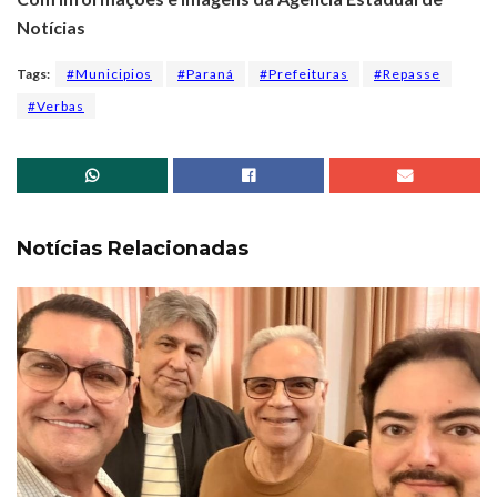
Notícias
Tags:
#Municipios
#Paraná
#Prefeituras
#Repasse
#Verbas
Notícias Relacionadas