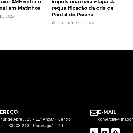
novo AME entram
impulsiona nova etapa da
inal em Matinhos
requalificação da orla de
Pontal do Paraná
DE 2026
22 DE JUNHO DE 2026
EREÇO
E-MAIL
thur de Abreu, 29 - 11° Andar - Centro
comercial@ilhado
rico - 83203-210 - Paranaguá - PR