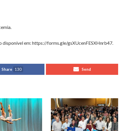
cemia.
io disponível em: https://forms.gle/gsXUcenFESXHnrb47.
Share
130
Send