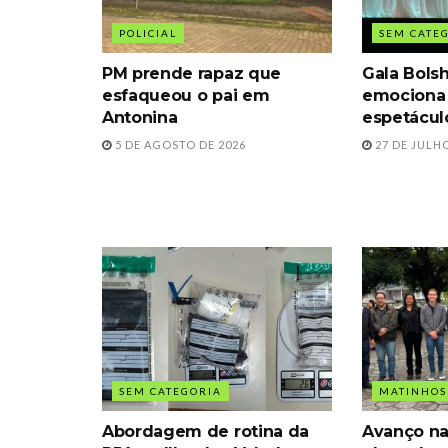
POLICIAL
SEM CATE
PM prende rapaz que
Gala Bols
esfaqueou o pai em
emociona
Antonina
espetácul
5 DE AGOSTO DE 2026
27 DE JULHO
SEM CATEGORIA
MATINHOS
Abordagem de rotina da
Avanço na