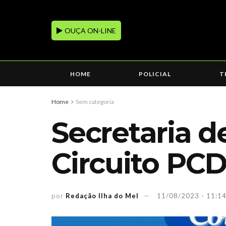
OUÇA ON-LINE
HOME
POLICIAL
T
Home
Sem categoria
Secretaria d
Circuito PCD
por
Redação Ilha do Mel
11/08/2023 - 11:1