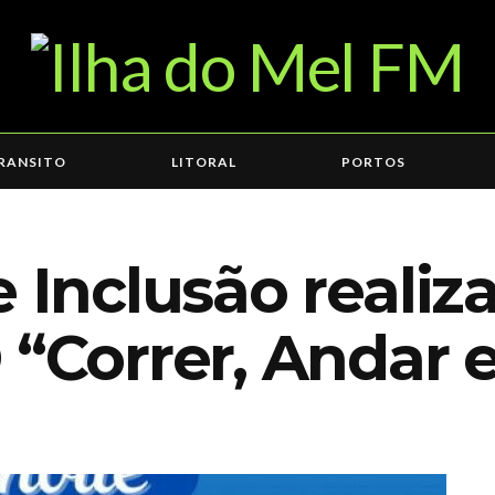
RANSITO
LITORAL
PORTOS
e Inclusão realiz
 “Correr, Andar 
4