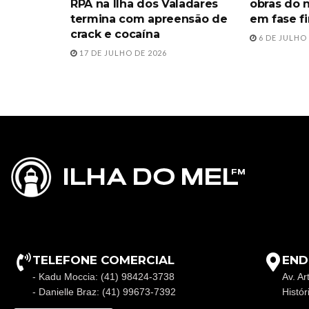
RPA na Ilha dos Valadares
obras do 
termina com apreensão de
em fase f
crack e cocaína
6 DE JULHO 
17 DE JULHO DE 2026
TELEFONE COMERCIAL
END
- Kadu Moccia: (41) 98424-3738
Av. Ar
- Danielle Braz: (41) 99673-7392
Histó