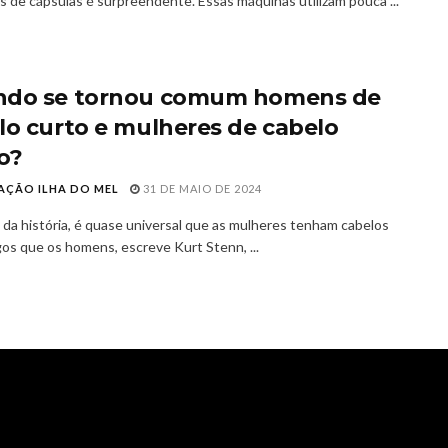
as de cápsulas é surpreendente. Essas máquinas utilizam pouca ...
do se tornou comum homens de
lo curto e mulheres de cabelo
o?
AÇÃO ILHA DO MEL
31 DE MAIO DE 2024
 da história, é quase universal que as mulheres tenham cabelos
gos que os homens, escreve Kurt Stenn, ...