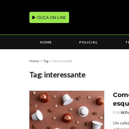
OUÇA ON-LINE
HOME
POLICIAL
T
Home
Tag
interessante
Tag:
interessante
Como
esqu
POR
RED
Um cafez