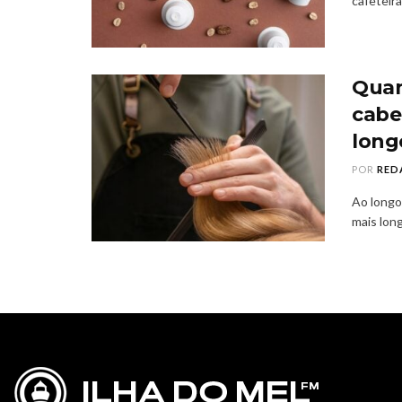
cafeteir
Quan
cabe
long
POR
RED
Ao longo
mais lon