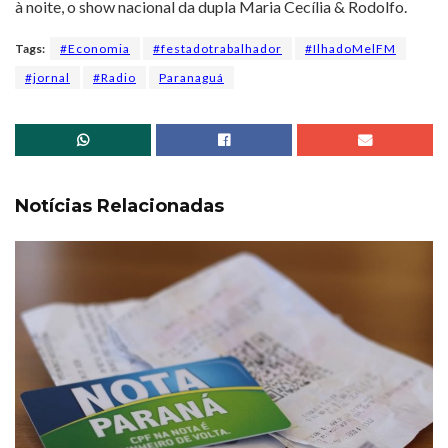
à noite, o show nacional da dupla Maria Cecília & Rodolfo.
Tags:
#Economia
#festadotrabalhador
#IlhadoMelFM
#jornal
#Radio
Paranaguá
Notícias Relacionadas