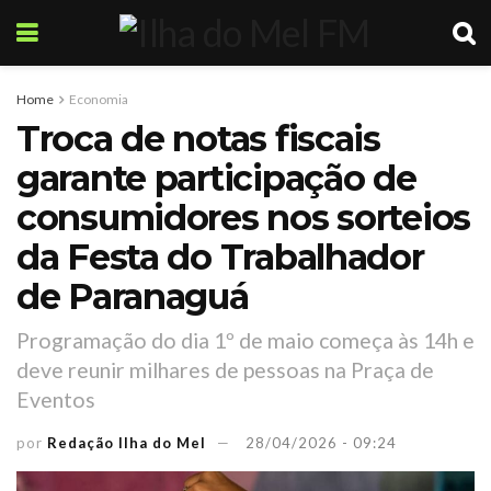
Home
Economia
Troca de notas fiscais
garante participação de
consumidores nos sorteios
da Festa do Trabalhador
de Paranaguá
Programação do dia 1º de maio começa às 14h e
deve reunir milhares de pessoas na Praça de
Eventos
por
Redação Ilha do Mel
28/04/2026 - 09:24