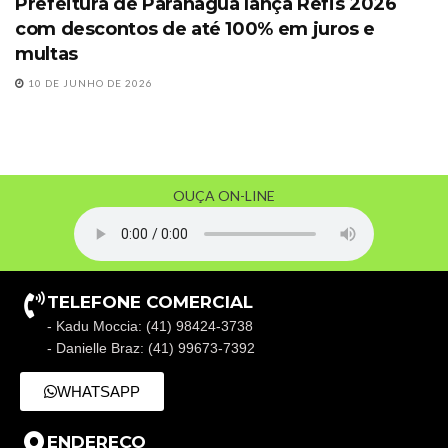
Prefeitura de Paranaguá lança Refis 2026
com descontos de até 100% em juros e
multas
10 DE JUNHO DE 2026
OUÇA ON-LINE
TELEFONE COMERCIAL
- Kadu Moccia: (41) 98424-3738
- Danielle Braz: (41) 99673-7392
WHATSAPP
ENDEREÇO