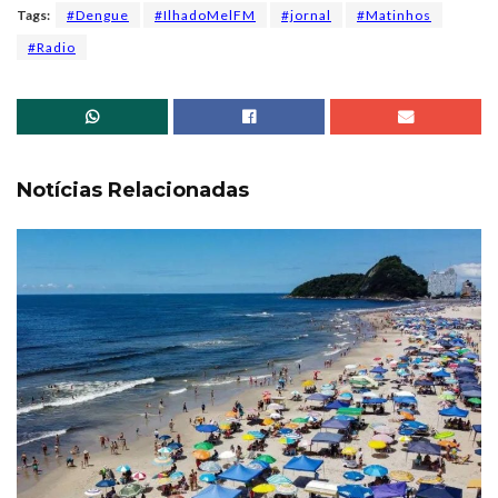
Tags:
#Dengue
#IlhadoMelFM
#jornal
#Matinhos
#Radio
Notícias Relacionadas