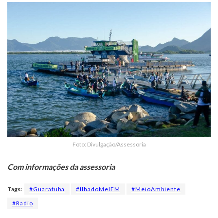
Foto: Divulgação/Assessoria
Com informações da assessoria
Tags:
#Guaratuba
#IlhadoMelFM
#MeioAmbiente
#Radio