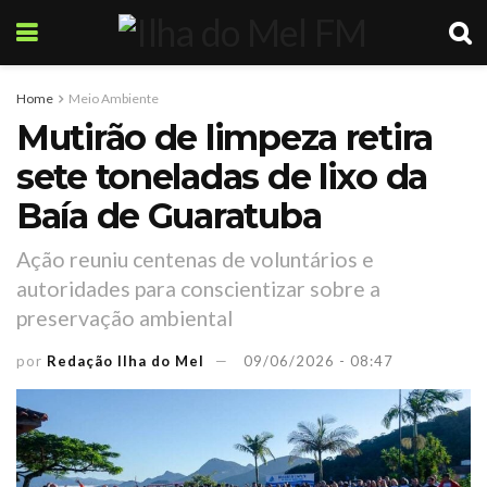
Home
Meio Ambiente
Mutirão de limpeza retira
sete toneladas de lixo da
Baía de Guaratuba
Ação reuniu centenas de voluntários e
autoridades para conscientizar sobre a
preservação ambiental
por
Redação Ilha do Mel
09/06/2026 - 08:47