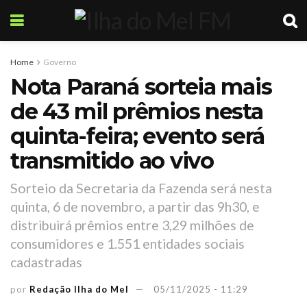
Home
Governo
Nota Paraná sorteia mais
de 43 mil prêmios nesta
quinta-feira; evento será
transmitido ao vivo
Sorteio da Secretaria da Fazenda será nesta
quinta, 6 de novembro, a partir das 9h30, e
distribuirá prêmios entre 3,29 milhões de
consumidores e 1.551 entidades sociais
cadastradas
por
Redação Ilha do Mel
05/11/2025 - 11:29