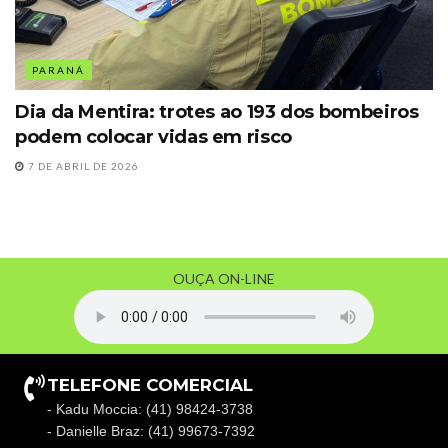
PARANÁ
Dia da Mentira: trotes ao 193 dos bombeiros
podem colocar vidas em risco
7 DE ABRIL DE 2026
OUÇA ON-LINE
TELEFONE COMERCIAL
- Kadu Moccia: (41) 98424-3738
- Danielle Braz: (41) 99673-7392