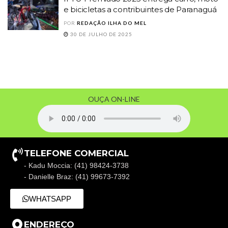
e bicicletas a contribuintes de Paranaguá
POR
REDAÇÃO ILHA DO MEL
30 DE JULHO DE 2025
OUÇA ON-LINE
TELEFONE COMERCIAL
- Kadu Moccia: (41) 98424-3738
- Danielle Braz: (41) 99673-7392
WHATSAPP
ENDEREÇO