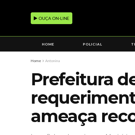
OUÇA ON-LINE
HOME
POLICIAL
T
Home
Antonina
Prefeitura d
requeriment
ameaça recor