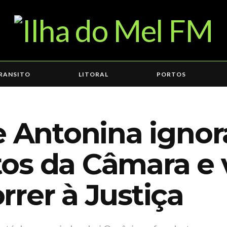
RANSITO
LITORAL
PORTOS
e Antonina ignor
os da Câmara e 
rer à Justiça