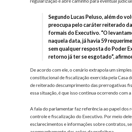
regularização e abre caminho para eventual judicia
Segundo Lucas Peluso, além do vol
preocupa pelo caráter reiterado da 
formais do Executivo. “O levanta
naquela data, já havia 59 requeri
sem qualquer resposta do Poder Exe
retorno já ter se esgotado”, afirm
De acordo com ele, o cenário extrapola um simple
constitucional de fiscalização exercida pela Casa d
de reiterado descumprimento das prerrogativas fisc
essa situação, é que isso continua ocorrendo com a
A fala do parlamentar faz referência ao papel dos
controle e fiscalização do Executivo. Por meio del
esclarecimentos e informações sobre contratos, ser
acompanhamento das ações da prefeitura.