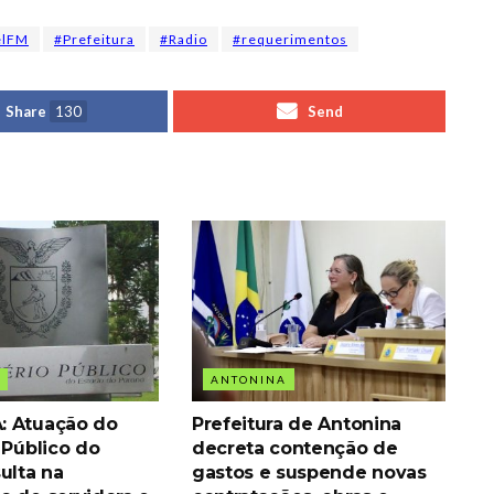
elFM
#Prefeitura
#Radio
#requerimentos
Share
130
Send
ANTONINA
: Atuação do
Prefeitura de Antonina
 Público do
decreta contenção de
ulta na
gastos e suspende novas